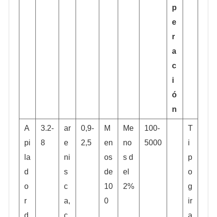
p
e
r
a
c
i
ó
n
A
3.2-
ar
0,9-
M
Me
100-
T
pi
8
e
2,5
en
no
5000
i
la
ni
os
s d
p
d
s
de
el
o
o
c
10
2%
g
r
a,
0
ir
d
c
a