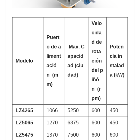
Velo
cida
Puert
d de
o de a
Max. C
Poten
rota
liment
apacid
cia in
Modelo
ción
ació
ad
(ciu
stalad
del p
n
(m
dad)
a
(kW)
iñó
m)
n
(r
pm)
LZ4265
1066
5250
600
450
LZ5065
1270
6375
600
450
LZ5475
1370
7500
600
600