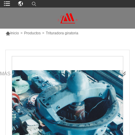

Inicio
>
Productos
>
Trituradora giratoria
MÁS PRODUCTOS