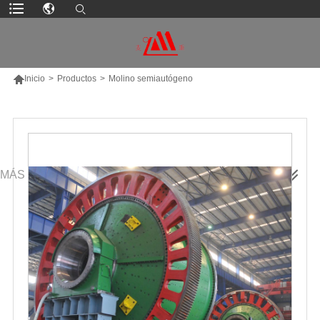

Inicio
>
Productos
>
Molino semiautógeno
MÁS PRODUCTOS