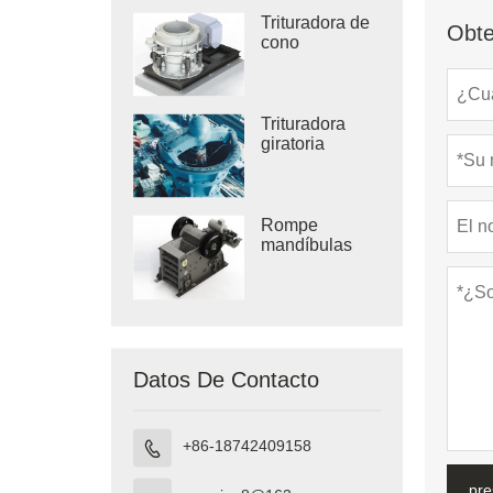
Trituradora de
Obte
cono
Trituradora
giratoria
Rompe
mandíbulas
Datos De Contacto
+86-18742409158

pre