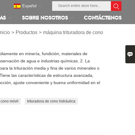
Español
AS
SOBRE NOSOTROS
CONTÁCTENOS
Inicio
>
Productos
>
máquina trituradora de cono

pliamente en minería, fundición, materiales de
onservación de agua e industrias químicas. 2. La
para la trituración media y fina de varios minerales o
Tiene las características de estructura avanzada,
ducción, ajuste conveniente y buena uniformidad en el
e cono móvil
trituradora de cono hidráulica